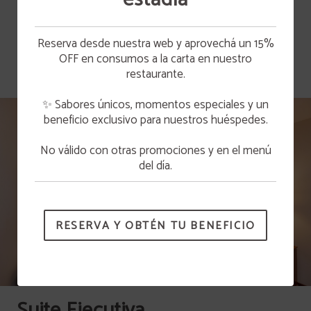
MOSTRAR MÁS
Reserva desde nuestra web y aprovechá un 15%
OFF en consumos a la carta en nuestro
TV LCD
restaurante.
Nevera
✨ Sabores únicos, momentos especiales y un
beneficio exclusivo para nuestros huéspedes.
PROMOCIONES
DESCUBRA NUESTROS MEJORES PAQUETES Y
DESCUENTOS PARA DISFRUTAR.
No válido con otras promociones y en el menú
Aire acondicionado
VER MÁS
del día.
controlado
Sofá cama
individualmente
RESERVA Y OBTÉN TU BENEFICIO
Armario
Comedor
Suite Ejecutiva