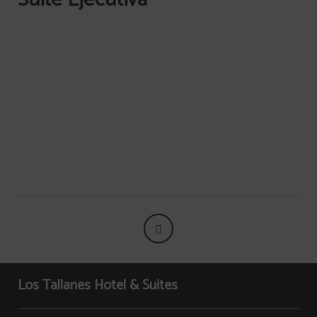
Cocina con
Salón
electrodomésticos y
menaje
Secador de cabello
Los Tallanes Hotel & Suites